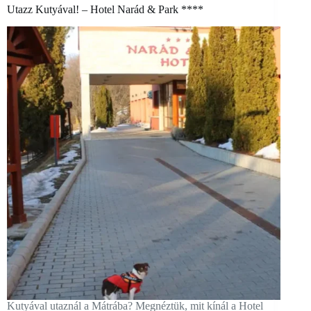
Utazz Kutyával! – Hotel Narád & Park ****
Kutyával utaznál a Mátrába? Megnéztük, mit kínál a Hotel