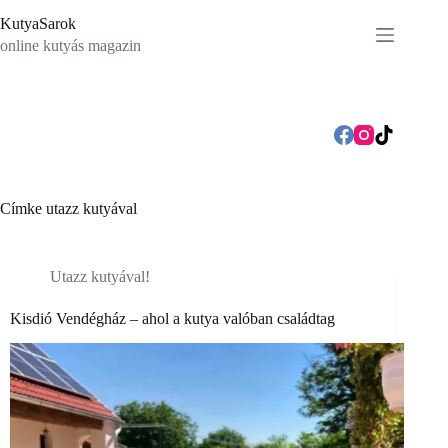
Skip
KutyaSarok
to
content
online kutyás magazin
Címke
utazz kutyával
Utazz kutyával!
Kisdió Vendégház – ahol a kutya valóban családtag