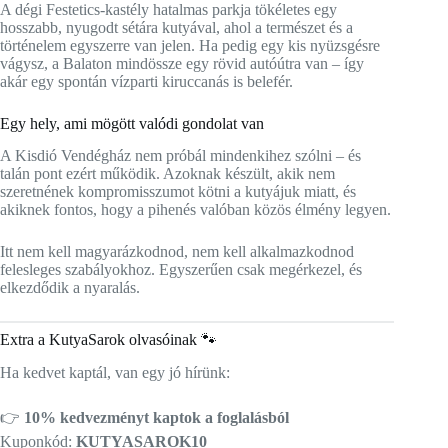
A dégi Festetics-kastély hatalmas parkja tökéletes egy
hosszabb, nyugodt sétára kutyával, ahol a természet és a
történelem egyszerre van jelen. Ha pedig egy kis nyüzsgésre
vágysz, a Balaton mindössze egy rövid autóútra van – így
akár egy spontán vízparti kiruccanás is belefér.
Egy hely, ami mögött valódi gondolat van
A Kisdió Vendégház nem próbál mindenkihez szólni – és
talán pont ezért működik. Azoknak készült, akik nem
szeretnének kompromisszumot kötni a kutyájuk miatt, és
akiknek fontos, hogy a pihenés valóban közös élmény legyen.
Itt nem kell magyarázkodnod, nem kell alkalmazkodnod
felesleges szabályokhoz. Egyszerűen csak megérkezel, és
elkezdődik a nyaralás.
Extra a KutyaSarok olvasóinak 🐾
Ha kedvet kaptál, van egy jó hírünk:
👉
10% kedvezményt kaptok a foglalásból
Kuponkód:
KUTYASAROK10