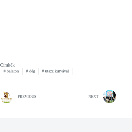
Címkék
#
balaton
#
dég
#
utazz kutyával
PREVIOUS
NEXT