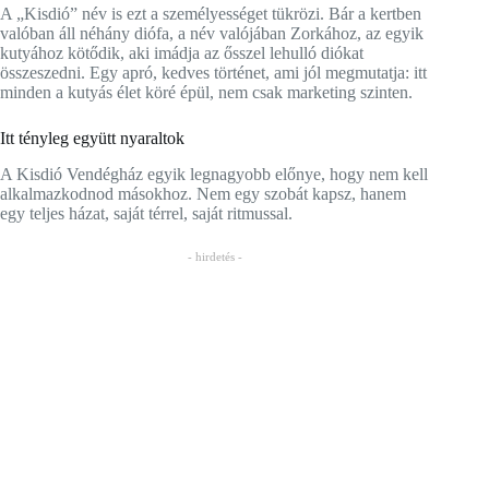
A „Kisdió” név is ezt a személyességet tükrözi. Bár a kertben
valóban áll néhány diófa, a név valójában Zorkához, az egyik
kutyához kötődik, aki imádja az ősszel lehulló diókat
összeszedni. Egy apró, kedves történet, ami jól megmutatja: itt
minden a kutyás élet köré épül, nem csak marketing szinten.
Itt tényleg együtt nyaraltok
A Kisdió Vendégház egyik legnagyobb előnye, hogy nem kell
alkalmazkodnod másokhoz. Nem egy szobát kapsz, hanem
egy teljes házat, saját térrel, saját ritmussal.
- hirdetés -