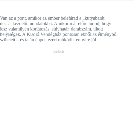
Van az a pont, amikor az ember belefárad a „kutyabarát,
de…” kezdetű mondatokba. Amikor már előre tudod, hogy
lesz valamilyen korlátozás: súlyhatár, darabszám, tiltott
helyiségek. A Kisdió Vendégház pontosan ebből az élményből
született – és talán éppen ezért működik ennyire jól.
- hirdetés -