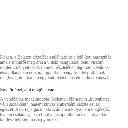
Dégen, a Balaton közelében található ez a felújított parasztház,
amely kívülről még őrzi a vidéki hangulatot, belül viszont
modern, kényelmes és minden részletében átgondolt. Már az
első pillanatban érezni, hogy itt nem egy trendet próbálnak
meglovagolni, hanem egy valódi élethelyzetre adnak választ.
Egy történet, ami mögötte van
A vendégház megálmodója, Kelemen Nóra nem „kutyabarát
vállalkozóként”, hanem kutyás emberként kezdte ezt az
egészet. Az a fajta gazdi, aki számára a kutya nem kiegészítő,
hanem családtag – és ebből a nézőpontból nézve a nyaralás
kérdése teljesen máshogy néz ki.