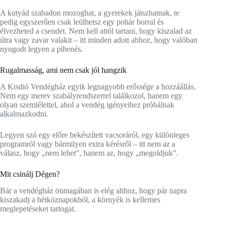
A kutyád szabadon mozoghat, a gyerekek játszhatnak, te
pedig egyszerűen csak leülhetsz egy pohár borral és
élvezheted a csendet. Nem kell attól tartani, hogy kiszalad az
útra vagy zavar valakit – itt minden adott ahhoz, hogy valóban
nyugodt legyen a pihenés.
Rugalmasság, ami nem csak jól hangzik
A Kisdió Vendégház egyik legnagyobb erőssége a hozzáállás.
Nem egy merev szabályrendszerrel találkozol, hanem egy
olyan szemlélettel, ahol a vendég igényeihez próbálnak
alkalmazkodni.
Legyen szó egy előre bekészített vacsoráról, egy különleges
programról vagy bármilyen extra kérésről – itt nem az a
válasz, hogy „nem lehet”, hanem az, hogy „megoldjuk”.
Mit csinálj Dégen?
Bár a vendégház önmagában is elég ahhoz, hogy pár napra
kiszakadj a hétköznapokból, a környék is kellemes
meglepetéseket tartogat.