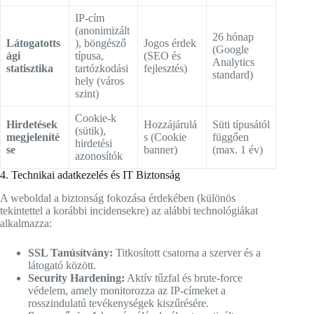
IP-cím
(anonimizált
26 hónap
Látogatotts
), böngésző
Jogos érdek
(Google
ági
típusa,
(SEO és
Analytics
statisztika
tartózkodási
fejlesztés)
standard)
hely (város
szint)
Cookie-k
Hirdetések
Hozzájárulá
Süti típusától
(sütik),
megjeleníté
s (Cookie
függően
hirdetési
se
banner)
(max. 1 év)
azonosítók
4. Technikai adatkezelés és IT Biztonság
A weboldal a biztonság fokozása érdekében (különös
tekintettel a korábbi incidensekre) az alábbi technológiákat
alkalmazza:
SSL Tanúsítvány:
Titkosított csatorna a szerver és a
látogató között.
Security Hardening:
Aktív tűzfal és brute-force
védelem, amely monitorozza az IP-címeket a
rosszindulatú tevékenységek kiszűrésére.