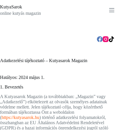
Skip
KutyaSarok
to
content
online kutyás magazin
Adatkezelési tájékoztató – Kutyasarok Magazin
Hatályos: 2024 május 1.
1. Bevezetés
A Kutyasarok Magazin (a továbbiakban: „Magazin” vagy
„Adatkezelő”) elkötelezett az olvasók személyes adatainak
védelme mellett. Jelen tájékoztató célja, hogy közérthető
formában tájékoztassa Önt a weboldalon
(
https://kutyasarok.hu
) történő adatkezelési folyamatokról,
összhangban az EU Általános Adatvédelmi Rendeletével
(GDPR) és a hazai információs önrendelkezési jogról szóló