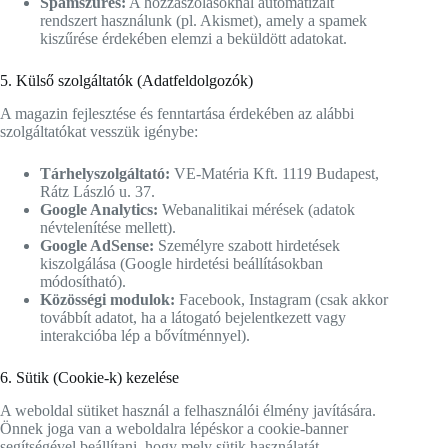
Spamszűrés:
A hozzászólásoknál automatizált
rendszert használunk (pl. Akismet), amely a spamek
kiszűrése érdekében elemzi a beküldött adatokat.
5. Külső szolgáltatók (Adatfeldolgozók)
A magazin fejlesztése és fenntartása érdekében az alábbi
szolgáltatókat vesszük igénybe:
Tárhelyszolgáltató:
VE-Matéria Kft. 1119 Budapest,
Rátz László u. 37.
Google Analytics:
Webanalitikai mérések (adatok
névtelenítése mellett).
Google AdSense:
Személyre szabott hirdetések
kiszolgálása (Google hirdetési beállításokban
módosítható).
Közösségi modulok:
Facebook, Instagram (csak akkor
továbbít adatot, ha a látogató bejelentkezett vagy
interakcióba lép a bővítménnyel).
6. Sütik (Cookie-k) kezelése
A weboldal sütiket használ a felhasználói élmény javítására.
Önnek joga van a weboldalra lépéskor a cookie-banner
segítségével beállítani, hogy mely sütik használatát