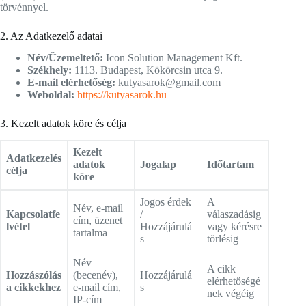
törvénnyel.
2. Az Adatkezelő adatai
Név/Üzemeltető:
Icon Solution Management Kft.
Székhely:
1113. Budapest, Kökörcsin utca 9.
E-mail elérhetőség:
kutyasarok@gmail.com
Weboldal:
https://kutyasarok.hu
3. Kezelt adatok köre és célja
Kezelt
Adatkezelés
adatok
Jogalap
Időtartam
célja
köre
Jogos érdek
A
Név, e-mail
Kapcsolatfe
/
válaszadásig
cím, üzenet
lvétel
Hozzájárulá
vagy kérésre
tartalma
s
törlésig
Név
A cikk
Hozzászólás
(becenév),
Hozzájárulá
elérhetőségé
a cikkekhez
e-mail cím,
s
nek végéig
IP-cím