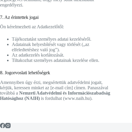
engedélyezi.
7. Az érintettek jogai
Ön kérelmezheti az Adatkezelőtől:
Tájékoztatást személyes adatai kezeléséről.
Adatainak helyesbítését vagy törlését („az
elfeledtetéshez való jog”).
Az adatkezelés korlátozását.
Tiltakozhat személyes adatainak kezelése ellen.
8. Jogorvoslati lehetőségek
Amennyiben úgy érzi, megsértettük adatvédelmi jogait,
kérjük, keressen minket az [e-mail cím] címen. Panaszával
továbbá a
Nemzeti Adatvédelmi és Információszabadság
Hatósághoz (NAIH)
is fordulhat (www.naih.hu).