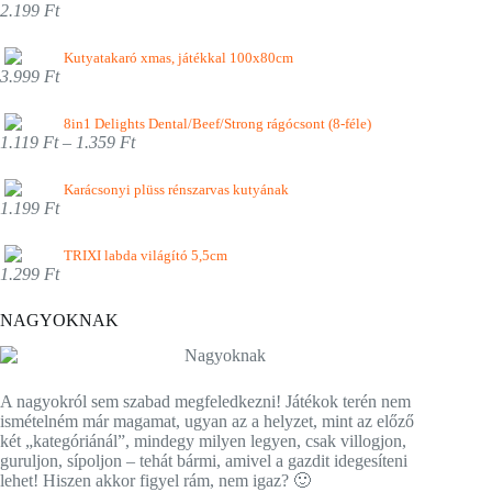
2.199 Ft
Kutyatakaró xmas, játékkal 100x80cm
3.999 Ft
8in1 Delights Dental/Beef/Strong rágócsont (8-féle)
1.119 Ft – 1.359 Ft
Karácsonyi plüss rénszarvas kutyának
1.199 Ft
TRIXI labda világító 5,5cm
1.299 Ft
NAGYOKNAK
A nagyokról sem szabad megfeledkezni! Játékok terén nem
ismételném már magamat, ugyan az a helyzet, mint az előző
két „kategóriánál”, mindegy milyen legyen, csak villogjon,
guruljon, sípoljon – tehát bármi, amivel a gazdit idegesíteni
lehet! Hiszen akkor figyel rám, nem igaz? 🙂