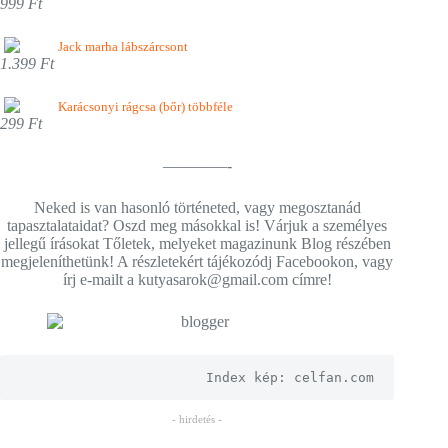
999 Ft
Jack marha lábszárcsont
1.399 Ft
Karácsonyi rágcsa (bőr) többféle
299 Ft
————-
Neked is van hasonló történeted, vagy megosztanád
tapasztalataidat? Oszd meg másokkal is! Várjuk a személyes
jellegű írásokat Tőletek, melyeket magazinunk Blog részében
megjeleníthetünk! A részletekért tájékozódj Facebookon, vagy
írj e-mailt a kutyasarok@gmail.com címre!
Index kép: celfan.com
- hirdetés -