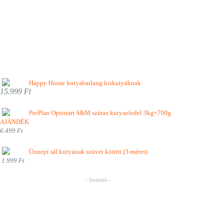
Happy House kutyabarlang kiskutyáknak
15.999 Ft
ProPlan Optistart S&M száraz kutyaeledel 3kg+700g
AJÁNDÉK
6.499 Ft
Ünnepi sál kutyának szövet kötött (3-méret)
1.999 Ft
- hirdetés -