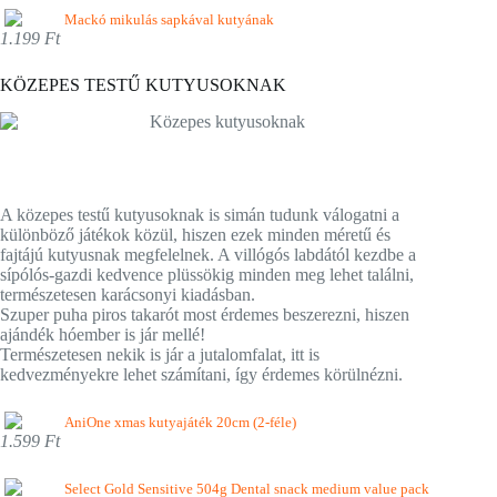
Mackó mikulás sapkával kutyának
1.199 Ft
KÖZEPES TESTŰ KUTYUSOKNAK
A közepes testű kutyusoknak is simán tudunk válogatni a
különböző játékok közül, hiszen ezek minden méretű és
fajtájú kutyusnak megfelelnek. A villógós labdától kezdbe a
sípólós-gazdi kedvence plüssökig minden meg lehet találni,
természetesen karácsonyi kiadásban.
Szuper puha piros takarót most érdemes beszerezni, hiszen
ajándék hóember is jár mellé!
Természetesen nekik is jár a jutalomfalat, itt is
kedvezményekre lehet számítani, így érdemes körülnézni.
AniOne xmas kutyajáték 20cm (2-féle)
1.599 Ft
Select Gold Sensitive 504g Dental snack medium value pack