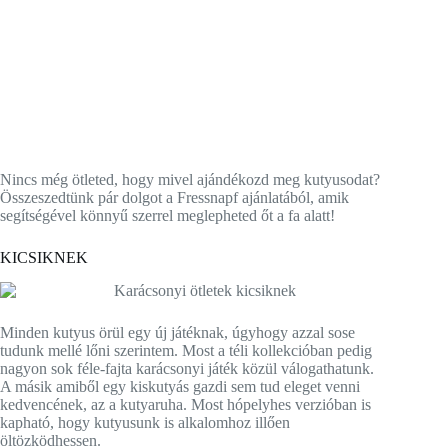
Nincs még ötleted, hogy mivel ajándékozd meg kutyusodat?
Összeszedtünk pár dolgot a Fressnapf ajánlatából, amik
segítségével könnyű szerrel meglepheted őt a fa alatt!
KICSIKNEK
Minden kutyus örül egy új játéknak, úgyhogy azzal sose
tudunk mellé lőni szerintem. Most a téli kollekcióban pedig
nagyon sok féle-fajta karácsonyi játék közül válogathatunk.
A másik amiből egy kiskutyás gazdi sem tud eleget venni
kedvencének, az a kutyaruha. Most hópelyhes verzióban is
kapható, hogy kutyusunk is alkalomhoz illően
öltözködhessen.