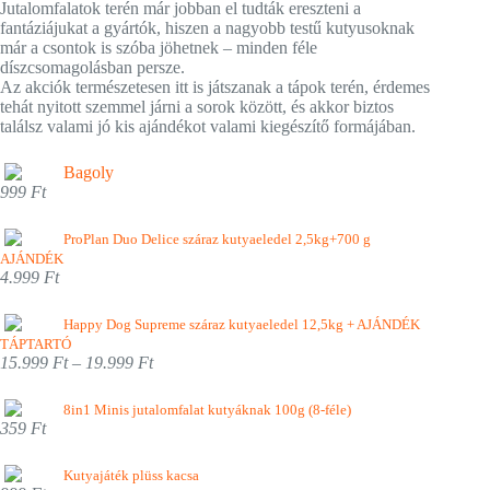
Jutalomfalatok terén már jobban el tudták ereszteni a
fantáziájukat a gyártók, hiszen a nagyobb testű kutyusoknak
már a csontok is szóba jöhetnek – minden féle
díszcsomagolásban persze.
Az akciók természetesen itt is játszanak a tápok terén, érdemes
tehát nyitott szemmel járni a sorok között, és akkor biztos
találsz valami jó kis ajándékot valami kiegészítő formájában.
Bagoly
999 Ft
ProPlan Duo Delice száraz kutyaeledel 2,5kg+700 g
AJÁNDÉK
4.999 Ft
Happy Dog Supreme száraz kutyaeledel 12,5kg + AJÁNDÉK
TÁPTARTÓ
15.999 Ft – 19.999 Ft
8in1 Minis jutalomfalat kutyáknak 100g (8-féle)
359 Ft
Kutyajáték plüss kacsa