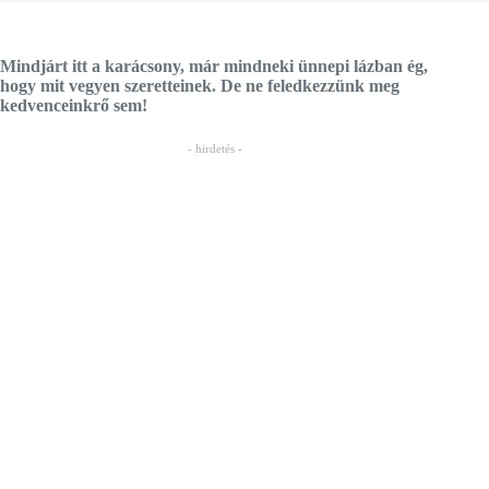
Mindjárt itt a karácsony, már mindneki ünnepi lázban ég,
hogy mit vegyen szeretteinek. De ne feledkezzünk meg
kedvenceinkrő sem!
- hirdetés -