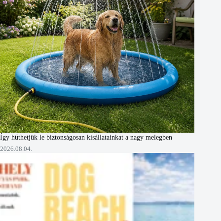
Így hűthetjük le biztonságosan kisállatainkat a nagy melegben
2026.08.04.