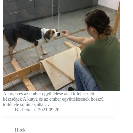
A kuyta és az ember együttélése alatt kifejlesztett
készségek A kutya és az ember együttélésének hosszú
története során az állat…
BL Petra
2021.09.20.
Hírek