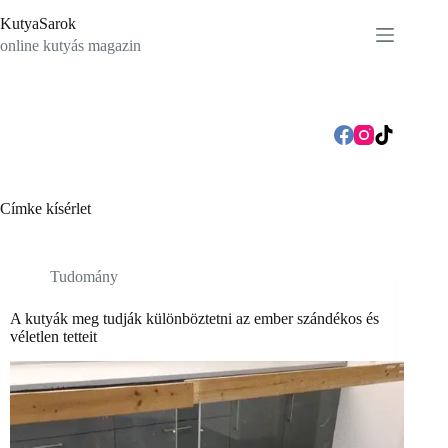
Skip
KutyaSarok
to
content
online kutyás magazin
Címke
kísérlet
Tudomány
A kutyák meg tudják különböztetni az ember szándékos és
véletlen tetteit