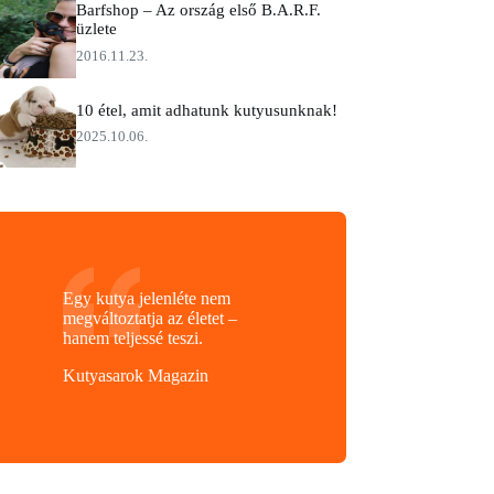
Barfshop – Az ország első B.A.R.F.
üzlete
2016.11.23.
10 étel, amit adhatunk kutyusunknak!
2025.10.06.
Egy kutya jelenléte nem
megváltoztatja az életet –
hanem teljessé teszi.
Kutyasarok Magazin