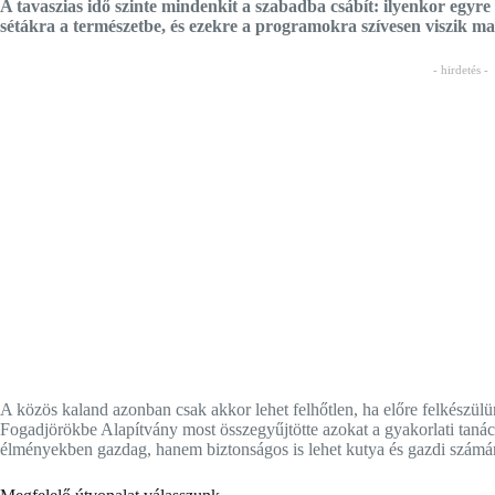
A tavaszias idő szinte mindenkit a szabadba csábít: ilyenkor egyr
sétákra a természetbe, és ezekre a programokra szívesen viszik ma
- hirdetés -
A közös kaland azonban csak akkor lehet felhőtlen, ha előre felkészülü
Fogadjörökbe Alapítvány most összegyűjtötte azokat a gyakorlati tanác
élményekben gazdag, hanem biztonságos is lehet kutya és gazdi számár