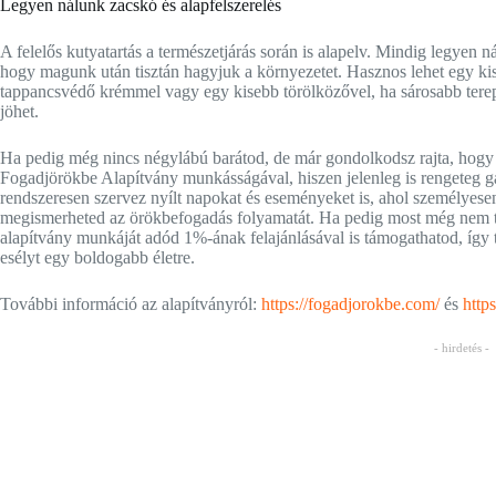
Legyen nálunk zacskó és alapfelszerelés
A felelős kutyatartás a természetjárás során is alapelv. Mindig legyen n
hogy magunk után tisztán hagyjuk a környezetet. Hasznos lehet egy ki
tappancsvédő krémmel vagy egy kisebb törölközővel, ha sárosabb tere
jöhet.
Ha pedig még nincs négylábú barátod, de már gondolkodsz rajta, hogy
Fogadjörökbe Alapítvány munkásságával, hiszen jelenleg is rengeteg ga
rendszeresen szervez nyílt napokat és eseményeket is, ahol személyesen
megismerheted az örökbefogadás folyamatát. Ha pedig most még nem tu
alapítvány munkáját adód 1%-ának felajánlásával is támogathatod, így 
esélyt egy boldogabb életre.
További információ az alapítványról:
https://fogadjorokbe.com/
és
http
- hirdetés -