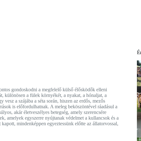
É
 fontos gondoskodni a megfelelő külső élősködők elleni
 különösen a fülek környékét, a nyakat, a hónaljat, a
agy vesz a szájába a séta során, hiszen az erdős, mezős
rrások is előfordulhatnak. A meleg beköszöntével ráadásul a
úlyos, akár életveszélyes betegség, amely szerencsére
, amelyek egyszerre nyújtanak védelmet a kullancsok és a
 kapott, mindenképpen egyeztessünk előtte az állatorvossal,