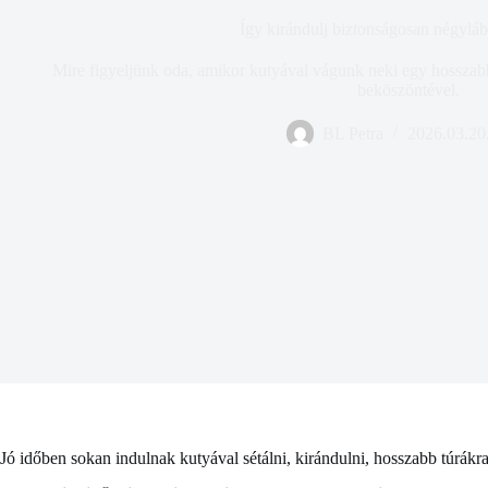
Így kirándulj biztonságosan négyláb
Mire figyeljünk oda, amikor kutyával vágunk neki egy hosszabb 
beköszöntével.
BL Petra
2026.03.20
Jó időben sokan indulnak kutyával sétálni, kirándulni, hosszabb túrákr