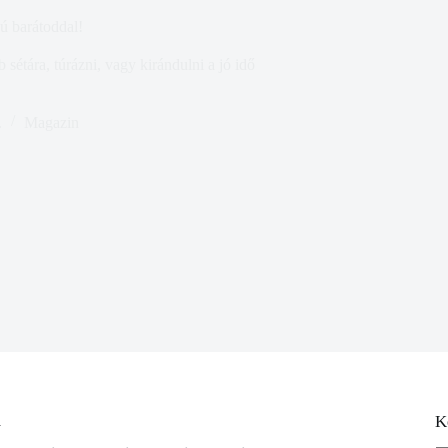
ú barátoddal!
sétára, túrázni, vagy kirándulni a jó idő
.
Magazin
a
K