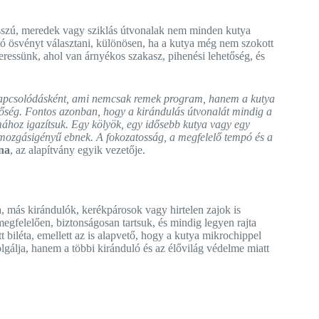
hosszú, meredek vagy sziklás útvonalak nem minden kutya
ató ösvényt választani, különösen, ha a kutya még nem szokott
eressünk, ahol van árnyékos szakasz, pihenési lehetőség, és
kikapcsolódásként, ami nemcsak remek program, hanem a kutya
etőség. Fontos azonban, hogy a kirándulás útvonalát mindig a
ához igazítsuk. Egy kölyök, egy idősebb kutya vagy egy
y mozgásigényű ebnek. A fokozatosság, a megfelelő tempó és a
na
, az alapítvány egyik vezetője.
a, más kirándulók, kerékpárosok vagy hirtelen zajok is
egfelelően, biztonságosan tartsuk, és mindig legyen rajta
biléta, emellett az is alapvető, hogy a kutya mikrochippel
lgálja, hanem a többi kiránduló és az élővilág védelme miatt