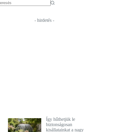
o
sults
- hirdetés -
Így hűthetjük le
biztonságosan
kisállatainkat a nagy