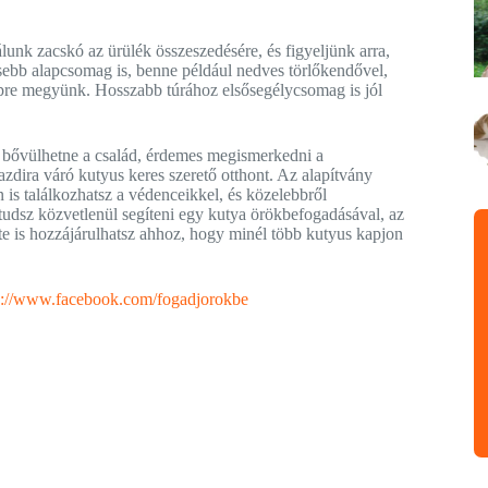
álunk zacskó az ürülék összeszedésére, és figyeljünk arra,
sebb alapcsomag is, benne például nedves törlőkendővel,
pre megyünk. Hosszabb túrához elsősegélycsomag is jól
 bővülhetne a család, érdemes megismerkedni a
zdira váró kutyus keres szerető otthont. Az alapítvány
 is találkozhatsz a védenceikkel, és közelebbről
dsz közvetlenül segíteni egy kutya örökbefogadásával, az
te is hozzájárulhatsz ahhoz, hogy minél több kutyus kapjon
s://www.facebook.com/fogadjorokbe