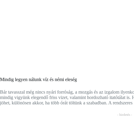
Mindig legyen nálunk víz és némi eleség
Bár tavasszal még nincs nyári forróság, a mozgás és az izgalom ilyenkor
mindig vigyünk elegendő friss vizet, valamint hordozható itatótálat is. 
jöhet, különösen akkor, ha több órát töltünk a szabadban. A rendszeres 
- hirdetés -