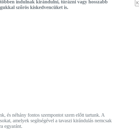
e többen indulnak kirándulni, túrázni vagy hosszabb
gukkal szőrös kiskedvencüket is.
N
re
nk, és néhány fontos szempontot szem előtt tartunk. A
sokat, amelyek segítségével a tavaszi kirándulás nemcsak
a egyaránt.