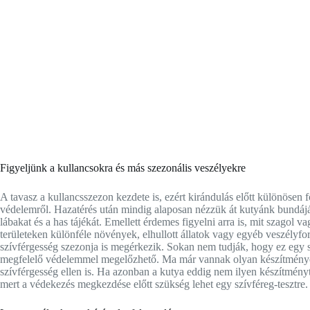
Figyeljünk a kullancsokra és más szezonális veszélyekre
A tavasz a kullancsszezon kezdete is, ezért kirándulás előtt különösen
védelemről. Hazatérés után mindig alaposan nézzük át kutyánk bundáját,
lábakat és a has tájékát. Emellett érdemes figyelni arra is, mit szagol v
területeken különféle növények, elhullott állatok vagy egyéb veszélyfo
szívférgesség szezonja is megérkezik. Sokan nem tudják, hogy ez egy s
megfelelő védelemmel megelőzhető. Ma már vannak olyan készítmények
szívférgesség ellen is. Ha azonban a kutya eddig nem ilyen készítményt
mert a védekezés megkezdése előtt szükség lehet egy szívféreg-tesztre.