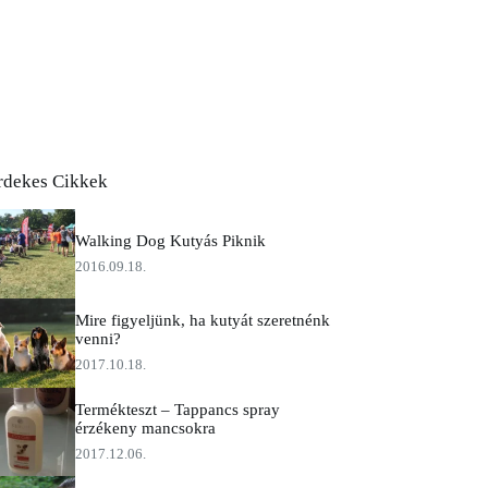
rdekes Cikkek
Walking Dog Kutyás Piknik
2016.09.18.
Mire figyeljünk, ha kutyát szeretnénk
venni?
2017.10.18.
Termékteszt – Tappancs spray
érzékeny mancsokra
2017.12.06.