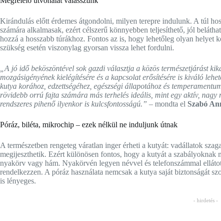
Megfelelő útvonalat válasszunk
Kirándulás előtt érdemes átgondolni, milyen terepre indulunk. A túl 
számára alkalmasak, ezért célszerű könnyebben teljesíthető, jól beláth
hozzá a hosszabb túrákhoz. Fontos az is, hogy lehetőleg olyan helyet k
szükség esetén viszonylag gyorsan vissza lehet fordulni.
„A jó idő beköszöntével sok gazdi választja a közös természetjárást 
mozgásigényének kielégítésére és a kapcsolat erősítésére is kiváló leh
kutya korához, edzettségéhez, egészségi állapotához és temperamentum
rövidebb orrú fajta számára más terhelés ideális, mint egy aktív, nag
rendszeres pihenő ilyenkor is kulcsfontosságú.”
– mondta el
Szabó An
Póráz, biléta, mikrochip – ezek nélkül ne induljunk útnak
A természetben rengeteg váratlan inger érheti a kutyát: vadállatok szag
megijeszthetik. Ezért különösen fontos, hogy a kutyát a szabályoknak m
nyakörv vagy hám. Nyakörvén legyen névvel és telefonszámmal ellátott 
rendelkezzen. A póráz használata nemcsak a kutya saját biztonságát szo
is lényeges.
- hirdetés -