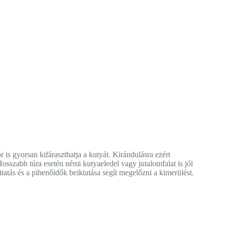
 is gyorsan kifáraszthatja a kutyát. Kirándulásra ezért
Hosszabb túra esetén némi kutyaeledel vagy jutalomfalat is jól
itatás és a pihenőidők beiktatása segít megelőzni a kimerülést.