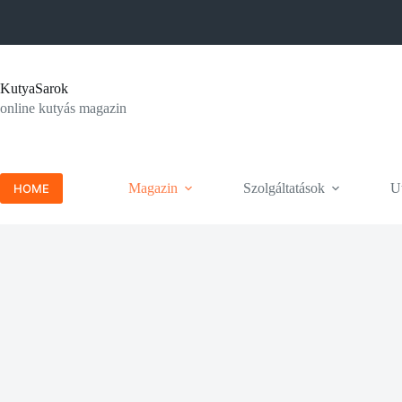
Skip
to
content
KutyaSarok
online kutyás magazin
Magazin
Szolgáltatások
Ut
HOME