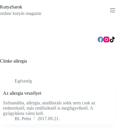
Skip
KutyaSarok
to
content
online kutyás magazin
Címke
allergia
Egészség
Az allergia veszélyei
Szénanátha, allergia, anafilaxiás sokk nem csak az
embereknél, más emlősöknél is megfigyelhető. A
gyógyításra várni kell.
BL Petra
2017.09.21.