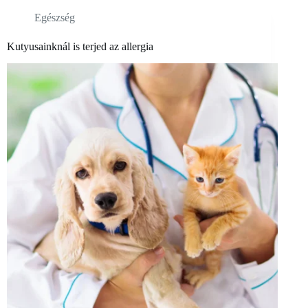
Egészség
Kutyusainknál is terjed az allergia