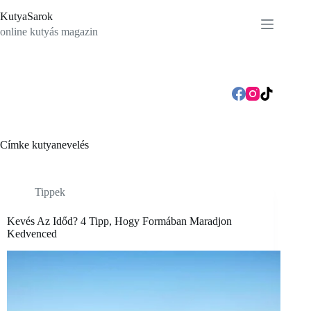
Skip
KutyaSarok
to
content
online kutyás magazin
Címke
kutyanevelés
Tippek
Kevés Az Időd? 4 Tipp, Hogy Formában Maradjon
Kedvenced