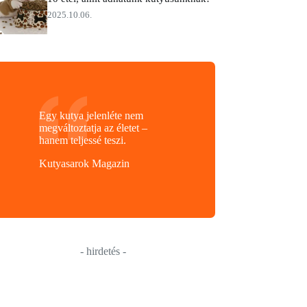
2025.10.06.
Egy kutya jelenléte nem
megváltoztatja az életet –
hanem teljessé teszi.
Kutyasarok Magazin
- hirdetés -