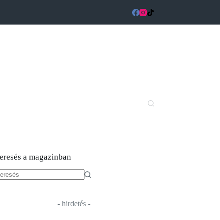
eresés a magazinban
o
sults
- hirdetés -