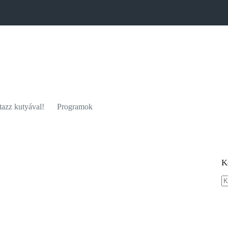
azz kutyával!
Programok
K
N
re