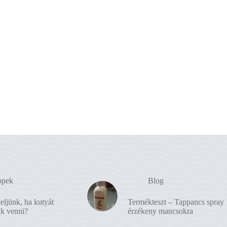
ppek
Blog
eljünk, ha kutyát
Termékteszt – Tappancs spray
nk venni?
érzékeny mancsokra