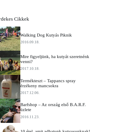
rdekes Cikkek
Walking Dog Kutyás Piknik
2016.09.18.
Mire figyeljünk, ha kutyát szeretnénk
venni?
2017.10.18.
Termékteszt – Tappancs spray
érzékeny mancsokra
2017.12.06.
Barfshop – Az ország első B.A.R.F.
üzlete
2016.11.23.
10 étel, amit adhatunk kutyusunknak!