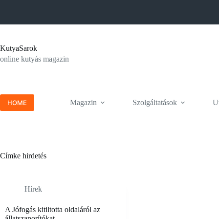
Skip
to
content
KutyaSarok
online kutyás magazin
Magazin
Szolgáltatások
Ut
HOME
Címke
hirdetés
Hírek
A Jófogás kitiltotta oldaláról az
állatszaporítókat