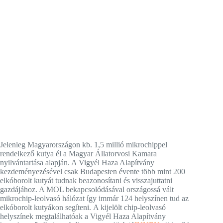
Jelenleg Magyarországon kb. 1,5 millió mikrochippel
rendelkező kutya él a Magyar Állatorvosi Kamara
nyilvántartása alapján. A Vigyél Haza Alapítvány
kezdeményezésével csak Budapesten évente több mint 200
elkóborolt kutyát tudnak beazonosítani és visszajuttatni
gazdájához. A MOL bekapcsolódásával országossá vált
mikrochip-leolvasó hálózat így immár 124 helyszínen tud az
elkóborolt kutyákon segíteni. A kijelölt chip-leolvasó
helyszínek megtalálhatóak a Vigyél Haza Alapítvány