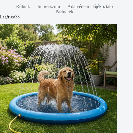
Rólunk
Impresszum
Adatvédelmi tájékoztató
Partnerek
Legfrissebb