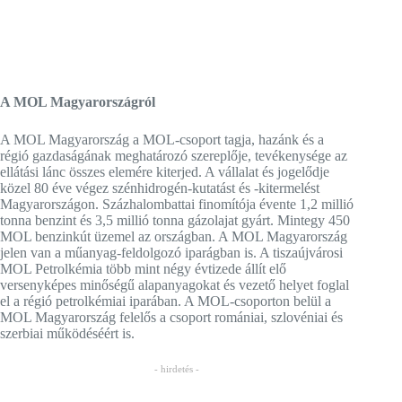
A MOL Magyarországról
A MOL Magyarország a MOL-csoport tagja, hazánk és a
régió gazdaságának meghatározó szereplője, tevékenysége az
ellátási lánc összes elemére kiterjed. A vállalat és jogelődje
közel 80 éve végez szénhidrogén-kutatást és -kitermelést
Magyarországon. Százhalombattai finomítója évente 1,2 millió
tonna benzint és 3,5 millió tonna gázolajat gyárt. Mintegy 450
MOL benzinkút üzemel az országban. A MOL Magyarország
jelen van a műanyag-feldolgozó iparágban is. A tiszaújvárosi
MOL Petrolkémia több mint négy évtizede állít elő
versenyképes minőségű alapanyagokat és vezető helyet foglal
el a régió petrolkémiai iparában. A MOL-csoporton belül a
MOL Magyarország felelős a csoport romániai, szlovéniai és
szerbiai működéséért is.
- hirdetés -