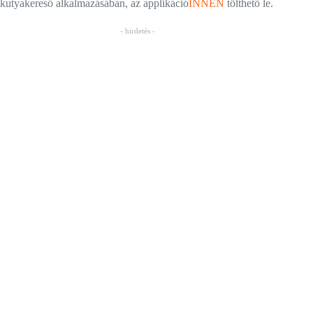
kutyakereső alkalmazásában, az applikáció
INNEN
tölthető le.
- hirdetés -