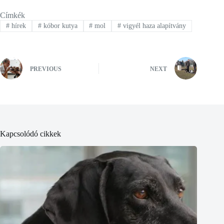
Címkék
#
hírek
#
kóbor kutya
#
mol
#
vigyél haza alapítvány
PREVIOUS
NEXT
Kapcsolódó cikkek