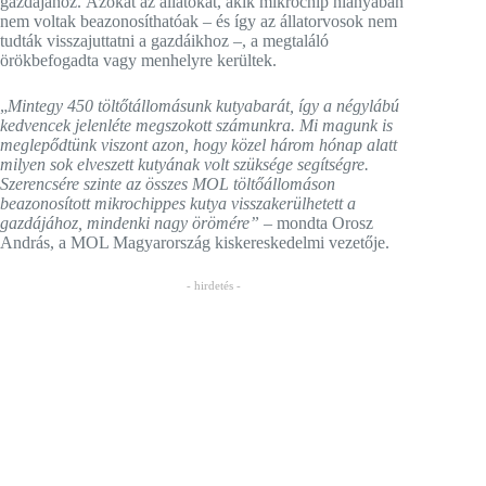
gazdájához. Azokat az állatokat, akik mikrochip hiányában
nem voltak beazonosíthatóak – és így az állatorvosok nem
tudták visszajuttatni a gazdáikhoz –, a megtaláló
örökbefogadta vagy menhelyre kerültek.
„
Mintegy 450 töltőtállomásunk
kutyabarát, így a négylábú
kedvencek jelenléte megszokott számunkra. Mi magunk is
meglepődtünk viszont azon, hogy közel három hónap alatt
milyen sok elveszett kutyának volt szüksége segítségre.
Szerencsére szinte az összes MOL töltőállomáson
beazonosított mikrochippes kutya visszakerülhetett a
gazdájához, mindenki nagy örömére”
– mondta Orosz
András, a MOL Magyarország kiskereskedelmi vezetője.
- hirdetés -