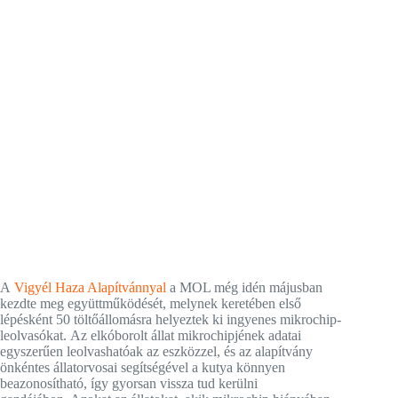
A
Vigyél Haza Alapítvánnyal
a MOL még idén májusban
kezdte meg együttműködését, melynek keretében első
lépésként 50 töltőállomásra helyeztek ki ingyenes mikrochip-
leolvasókat. Az elkóborolt állat mikrochipjének adatai
egyszerűen leolvashatóak az eszközzel, és az alapítvány
önkéntes állatorvosai segítségével a kutya könnyen
beazonosítható, így gyorsan vissza tud kerülni