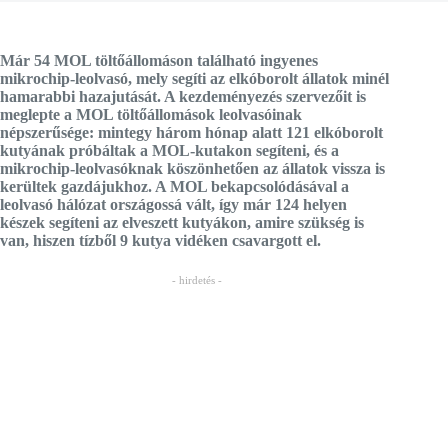
Már 54 MOL töltőállomáson található ingyenes
mikrochip-leolvasó, mely segíti az elkóborolt állatok minél
hamarabbi hazajutását. A kezdeményezés szervezőit is
meglepte a MOL töltőállomások leolvasóinak
népszerűsége: mintegy három hónap alatt
121 elkóborolt
kutyának próbáltak a MOL-kutakon segíteni, és a
mikrochip-leolvasóknak köszönhetően az állatok vissza is
kerültek gazdájukhoz. A MOL bekapcsolódásával a
leolvasó hálózat országossá vált, így már 124 helyen
készek segíteni az elveszett kutyákon, amire szükség is
van, hiszen tízből 9 kutya vidéken csavargott el.
- hirdetés -