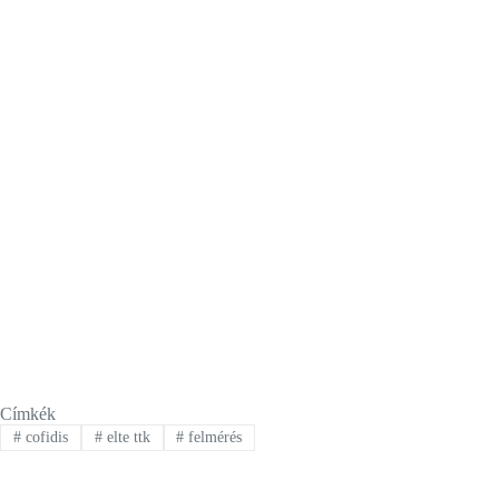
Címkék
#
cofidis
#
elte ttk
#
felmérés