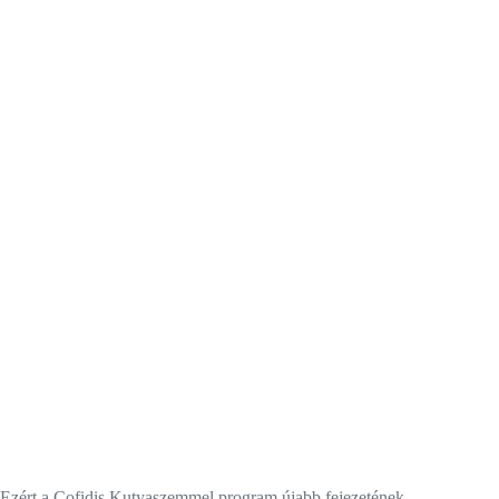
Ezért a Cofidis Kutyaszemmel program újabb fejezetének