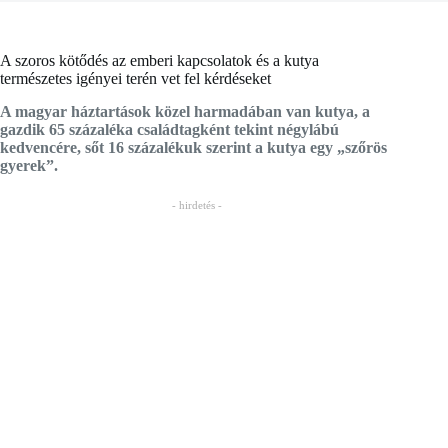
A szoros kötődés az emberi kapcsolatok és a kutya
természetes igényei terén vet fel kérdéseket
A magyar háztartások közel harmadában van kutya, a
gazdik 65 százaléka családtagként tekint négylábú
kedvencére, sőt 16 százalékuk szerint a kutya egy „szőrös
gyerek”.
- hirdetés -