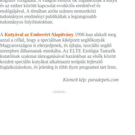
kognitív vizsgálata. A világon először ők foglalkoztak a kutya
és az ember közötti kapcsolat evolúciós eredetével és
etológiájával. A témában azóta számos nemzetközi
tudományos eredményt publikáltak a legrangosabb
tudományos folyóiratokban.
A
Kutyával az Emberért Alapítvány
1996-ban alakult meg
azzal a céllal, hogy a speciálisan kiképzett segítőkutyák
Magyarországon is elterjedjenek, és újfajta, szociális segítő
szerepben állhassanak munkába. Az ELTE Etológia Tanszék
kutatóinak szakmai támogatásával hazánkban az elsők között
kezdett speciális kutyákat alkalmazni terápiás fejlesztő
foglalkozásokon, és jelenleg is több ilyen programot tart fenn.
Kiemelt kép: paradepets.com
- hirdetés -