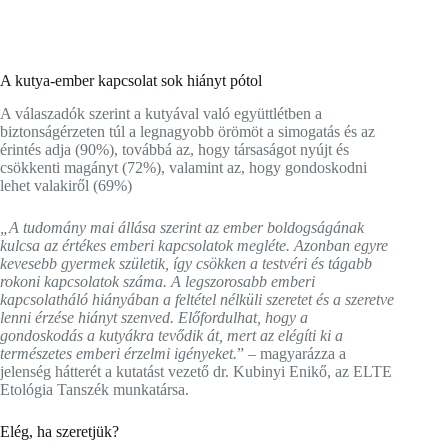
A kutya-ember kapcsolat sok hiányt pótol
A válaszadók szerint a kutyával való együttlétben a
biztonságérzeten túl a legnagyobb örömöt a simogatás és az
érintés adja (90%), továbbá az, hogy társaságot nyújt és
csökkenti magányt (72%), valamint az, hogy gondoskodni
lehet valakiről (69%)
„A tudomány mai állása szerint az ember boldogságának
kulcsa az értékes emberi kapcsolatok megléte. Azonban egyre
kevesebb gyermek születik, így csökken a testvéri és tágabb
rokoni kapcsolatok száma. A legszorosabb emberi
kapcsolatháló hiányában a feltétel nélküli szeretet és a szeretve
lenni érzése hiányt szenved. Előfordulhat, hogy a
gondoskodás a kutyákra tevődik át, mert az elégíti ki a
természetes emberi érzelmi igényeket.
” – magyarázza a
jelenség hátterét a kutatást vezető dr. Kubinyi Enikő, az ELTE
Etológia Tanszék munkatársa.
Elég, ha szeretjük?