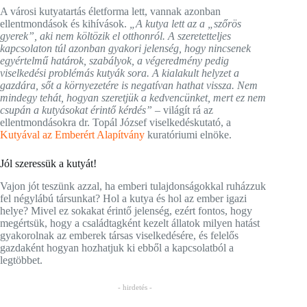
A városi kutyatartás életforma lett, vannak azonban
ellentmondások és kihívások.
„A kutya
lett az a „szőrös
gyerek”, aki nem költözik el otthonról. A szeretetteljes
kapcsolaton túl azonban gyakori jelenség, hogy nincsenek
egyértelmű határok, szabályok, a végeredmény pedig
viselkedési problémás kutyák sora. A kialakult helyzet a
gazdára, sőt a környezetére is negatívan hathat vissza. Nem
mindegy tehát, hogyan szeretjük a kedvencünket, mert ez nem
csupán a kutyásokat érintő kérdés”
– világít rá az
ellentmondásokra dr. Topál József viselkedéskutató, a
Kutyával az Emberért Alapítvány
kuratóriumi elnöke.
Jól szeressük a kutyát!
Vajon jót teszünk azzal, ha emberi tulajdonságokkal ruházzuk
fel négylábú társunkat? Hol a kutya és hol az ember igazi
helye? Mivel ez sokakat érintő jelenség, ezért fontos, hogy
megértsük, hogy a családtagként kezelt állatok milyen hatást
gyakorolnak az emberek társas viselkedésére, és felelős
gazdaként hogyan hozhatjuk ki ebből a kapcsolatból a
legtöbbet.
- hirdetés -