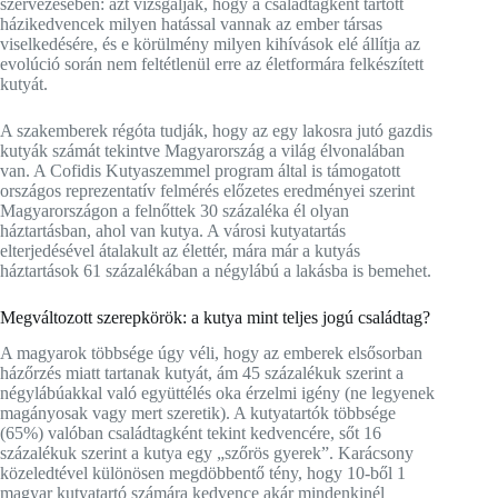
szervezésében: azt vizsgálják, hogy a családtagként tartott
házikedvencek milyen hatással vannak az ember társas
viselkedésére, és e körülmény milyen kihívások elé állítja az
evolúció során nem feltétlenül erre az életformára felkészített
kutyát.
A szakemberek régóta tudják, hogy az egy lakosra jutó gazdis
kutyák számát tekintve Magyarország a világ élvonalában
van. A Cofidis Kutyaszemmel program által is támogatott
országos reprezentatív felmérés előzetes eredményei szerint
Magyarországon a felnőttek 30 százaléka él olyan
háztartásban, ahol van kutya. A városi kutyatartás
elterjedésével átalakult az élettér, mára már a kutyás
háztartások 61 százalékában a négylábú a lakásba is bemehet.
Megváltozott szerepkörök: a kutya mint teljes jogú családtag?
A magyarok többsége úgy véli, hogy az emberek elsősorban
házőrzés miatt tartanak kutyát, ám 45 százalékuk szerint a
négylábúakkal való együttélés oka érzelmi igény (ne legyenek
magányosak vagy mert szeretik). A kutyatartók többsége
(65%) valóban családtagként tekint kedvencére, sőt 16
százalékuk szerint a kutya egy „szőrös gyerek”. Karácsony
közeledtével különösen megdöbbentő tény, hogy 10-ből 1
magyar kutyatartó számára kedvence akár mindenkinél