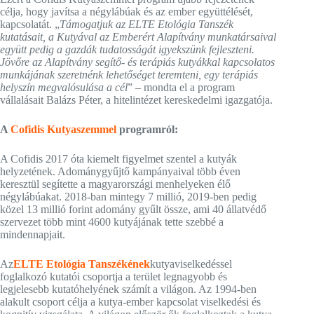
célja, hogy javítsa a négylábúak és az ember együttélését,
kapcsolatát. „
Támogatjuk az ELTE Etológia Tanszék
kutatásait, a Kutyával az Emberért Alapítvány munkatársaival
együtt pedig a gazdák tudatosságát igyekszünk fejleszteni.
Jövőre az Alapítvány segítő- és terápiás kutyákkal kapcsolatos
munkájának szeretnénk lehetőséget teremteni, egy terápiás
helyszín megvalósulása a cél
” – mondta el a program
vállalásait Balázs Péter, a hitelintézet kereskedelmi igazgatója.
A
Cofidis Kutyaszemmel
programról:
A Cofidis 2017 óta kiemelt figyelmet szentel a kutyák
helyzetének. Adománygyűjtő kampányaival több éven
keresztül segítette a magyarországi menhelyeken élő
négylábúakat. 2018-ban mintegy 7 millió, 2019-ben pedig
közel 13 millió forint adomány gyűlt össze, ami 40 állatvédő
szervezet több mint 4600 kutyájának tette szebbé a
mindennapjait.
Az
ELTE Etológia Tanszékének
kutyaviselkedéssel
foglalkozó kutatói csoportja a terület legnagyobb és
legjelesebb kutatóhelyének számít a világon. Az 1994-ben
alakult csoport célja a kutya-ember kapcsolat viselkedési és