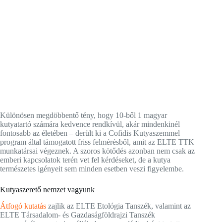
Különösen megdöbbentő tény, hogy 10-ből 1 magyar
kutyatartó számára kedvence rendkívül, akár mindenkinél
fontosabb az életében – derült ki a Cofidis Kutyaszemmel
program által támogatott friss felmérésből, amit az ELTE TTK
munkatársai végeznek. A szoros kötődés azonban nem csak az
emberi kapcsolatok terén vet fel kérdéseket, de a kutya
természetes igényeit sem minden esetben veszi figyelembe.
Kutyaszerető nemzet vagyunk
Átfogó kutatás
zajlik az ELTE Etológia Tanszék, valamint az
ELTE Társadalom- és Gazdaságföldrajzi Tanszék