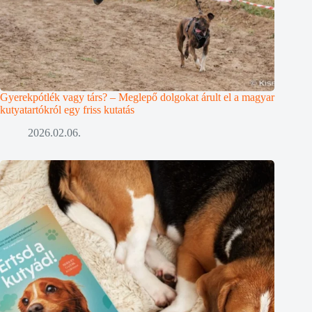
Gyerekpótlék vagy társ? – Meglepő dolgokat árult el a magyar
kutyatartókról egy friss kutatás
2026.02.06.