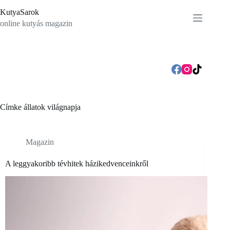
Skip
KutyaSarok
to
content
online kutyás magazin
Címke
állatok világnapja
Magazin
A leggyakoribb tévhitek házikedvenceinkről