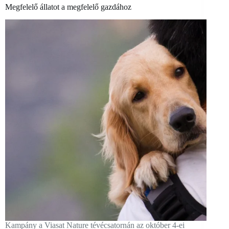
Megfelelő állatot a megfelelő gazdához
Kampány a Viasat Nature tévécsatornán az október 4-ei