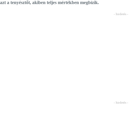
azt a tenyésztőt, akiben teljes mértékben megbízik.
- hirdetés -
- hirdetés -