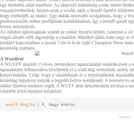
egy hirdetési oldal esetében. Az alapvető különbség a már ismert hirdet
visszakövethetőek, hiszen azok a vevők, akik a Wuuff fizetési felületén
hogy értékeljék az eladót. Egy másik innovatív szolgáltatás, hogy a Wu
professzionális online profiljának kialakításában, így a leendő gazdi 
fontos információt.
Az oldalon újdonságnak számít az online fizetési felület, valamint a 24 
végső döntés előtt átgondolja a vásárlást. Mindkét újítás iránt nagy az
ezekkel kapcsolatban a január 7-én és 8-án zajló Champion Show kutya
közönség számára.
A Wuuffról
A WUUFF alapítói 15 éves, nemzetközi tapasztalattal rendelkeznek a te
tapasztalatot felhasználva készítették el a wuff.dog weboldalt, amely m
kutyavásárlást. Célja, hogy a vásárlóknak és a tenyésztőknek kiszámíth
kizárólag fajtatiszta kutyák a legjobb helyre kerüljenek. A keresést és a
online fizetési rendszer segíti. A WUFF nem helyettesíteni kívánja a s
vásárlók közti bizalom kiépítését.
wuuff.dog/hu
 | R. Nagy András
- hirdetés -