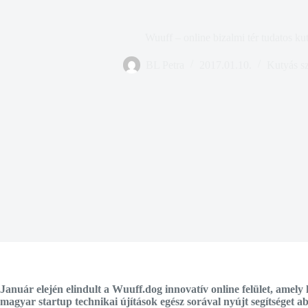
Wuuff – online bizalmi tér tudatos k
BL Petra
2017.01.10.
Kutyás sz
Január elején elindult a Wuuff.dog innovatív online felület, amel
magyar startup technikai újítások egész sorával nyújt segítséget a