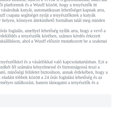
ői platformok és a Wuuff között, hogy a tenyésztők itt
 vásároltak kutyát, automatikusan lehetőséget kapnak arra,
uff csapata segítséget nyújt a tenyésztőknek a kutyák
egy helyen, könnyen áttekinthető formában talál meg minden
órás foglalás, amellyel lehetőség nyílik arra, hogy a vevő a
 érdeklődés a tenyésztők körében, számos kérdés érkezett
kiállításon, ahol a Wuuff először mutatkozott be a szakmai
nyésztőkkel és a vásárlókkal való kapcsolattartásban. Ezt a
indkét fél számára kényelmessé és biztonságossá teszi a
ató, minőségi felületet biztosítson, annak érdekében, hogy a
z eladást többek között a 24 órás foglalási lehetőség és az
zemélyes találkozást, hanem támogatni a tenyésztők és a