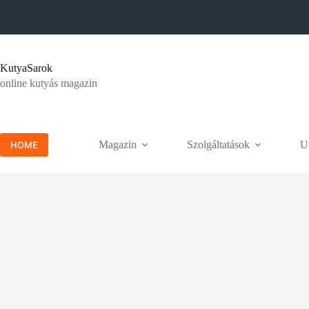
Skip
to
content
KutyaSarok
online kutyás magazin
Magazin
Szolgáltatások
Ut
HOME