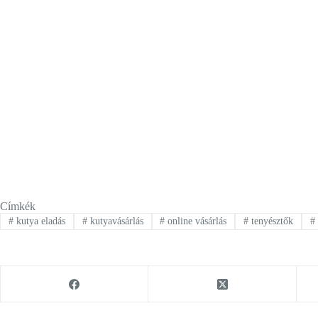
Címkék
#
kutya eladás
#
kutyavásárlás
#
online vásárlás
#
tenyésztők
#