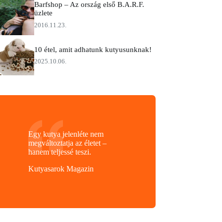
Barfshop – Az ország első B.A.R.F.
üzlete
2016.11.23.
10 étel, amit adhatunk kutyusunknak!
2025.10.06.
Egy kutya jelenléte nem
megváltoztatja az életet –
hanem teljessé teszi.
Kutyasarok Magazin