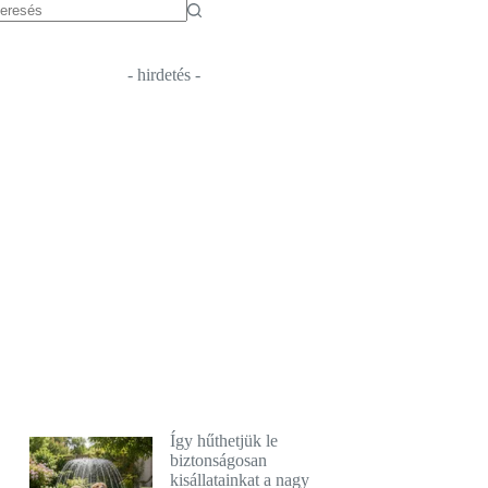
o
sults
- hirdetés -
Így hűthetjük le
biztonságosan
kisállatainkat a nagy