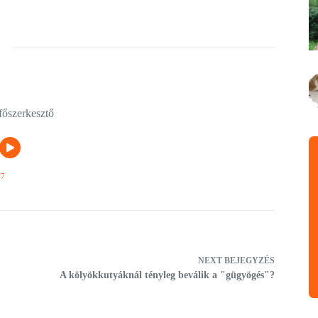
főszerkesztő
47
NEXT
BEJEGYZÉS
A kölyökkutyáknál tényleg beválik a "gügyögés"?