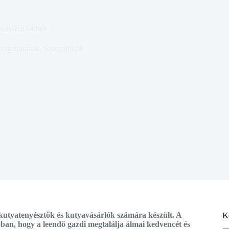
utyavásárlóknak
olgáltatások
,
Szolgáltatók
y kutyatenyésztők és kutyavásárlók számára készült. A
K
bban, hogy a leendő gazdi megtalálja álmai kedvencét és