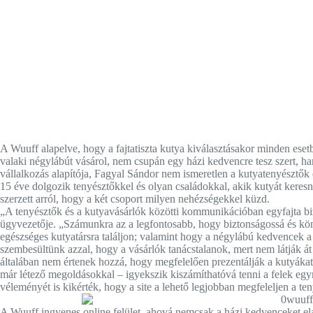
A Wuuff alapelve, hogy a fajtatiszta kutya kiválasztásakor minden eset
valaki négylábút vásárol, nem csupán egy házi kedvencre tesz szert, h
vállalkozás alapítója, Fagyal Sándor nem ismeretlen a kutyatenyésztők 
15 éve dolgozik tenyésztőkkel és olyan családokkal, akik kutyát keresne
szerzett arról, hogy a két csoport milyen nehézségekkel küzd.
„A tenyésztők és a kutyavásárlók közötti kommunikációban egyfajta b
ügyvezetője. „Számunkra az a legfontosabb, hogy biztonságossá és kön
egészséges kutyatársra találjon; valamint hogy a négylábú kedvencek 
szembesültünk azzal, hogy a vásárlók tanácstalanok, mert nem látják át
általában nem értenek hozzá, hogy megfelelően prezentálják a kutyákat
már létező megoldásokkal – igyekszik kiszámíthatóvá tenni a felek egym
véleményét is kikérték, hogy a site a lehető legjobban megfeleljen a te
A Wuuff ingyenes online felület, ahová nemcsak a házi kedvenceket ela