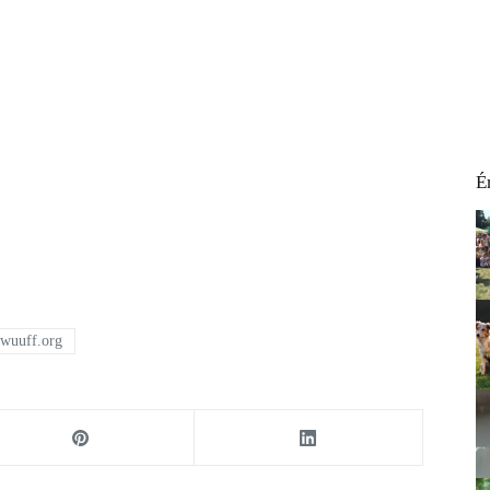
É
wuuff.org