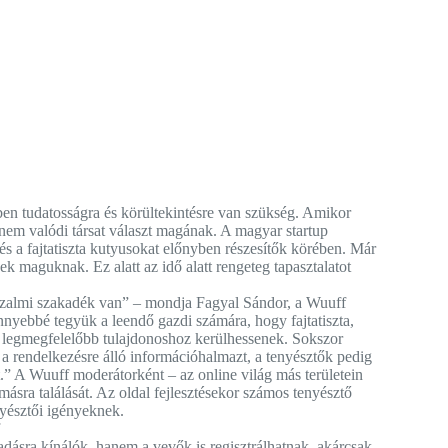
ben tudatosságra és körültekintésre van szükség. Amikor
anem valódi társat választ magának. A magyar startup
és a fajtatiszta kutyusokat előnyben részesítők körében. Már
k maguknak. Ez alatt az idő alatt rengeteg tapasztalatot
izalmi szakadék van” – mondja Fagyal Sándor, a Wuuff
nyebbé tegyük a leendő gazdi számára, hogy fajtatiszta,
a legmegfelelőbb tulajdonoshoz kerülhessenek. Sokszor
 a rendelkezésre álló információhalmazt, a tenyésztők pedig
.” A Wuuff moderátorként – az online világ más területein
ásra találását. Az oldal fejlesztésekor számos tenyésztő
nyésztői igényeknek.
dásra kínálók, hanem a vevők is regisztrálhatnak, akárcsak