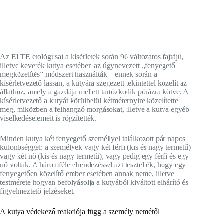
Az ELTE etológusai a kísérletek során 96 változatos fajtájú,
illetve keverék kutya esetében az úgynevezett „fenyegető
megközelítés” módszert használták – ennek során a
kísérletvezető lassan, a kutyára szegezett tekintettel közelít az
állathoz, amely a gazdája mellett tartózkodik pórázra kötve. A
kísérletvezető a kutyát körülbelül kétméternyire közelítette
meg, miközben a felhangzó morgásokat, illetve a kutya egyéb
viselkedéselemeit is rögzítették.
Minden kutya két fenyegető személlyel találkozott pár napos
különbséggel: a személyek vagy két férfi (kis és nagy termetű)
vagy két nő (kis és nagy termetű), vagy pedig egy férfi és egy
nő voltak. A háromféle elrendezéssel azt tesztelték, hogy egy
fenyegetően közelítő ember esetében annak neme, illetve
testmérete hogyan befolyásolja a kutyából kiváltott elhárító és
figyelmeztető jelzéseket.
A kutya védekező reakciója függ a személy nemétől