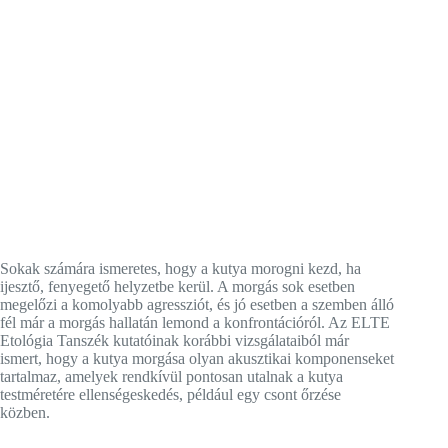
Sokak számára ismeretes, hogy a kutya morogni kezd, ha
ijesztő, fenyegető helyzetbe kerül. A morgás sok esetben
megelőzi a komolyabb agressziót, és jó esetben a szemben álló
fél már a morgás hallatán lemond a konfrontációról. Az ELTE
Etológia Tanszék kutatóinak korábbi vizsgálataiból már
ismert, hogy a kutya morgása olyan akusztikai komponenseket
tartalmaz, amelyek rendkívül pontosan utalnak a kutya
testméretére ellenségeskedés, például egy csont őrzése
közben.