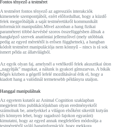
Fontos tényező a testméret
A testméret fontos tényező az agressziós interakciók
kimenetele szempontjából, ezért előfordulhat, hogy a küzdő
felek megpróbálják a saját testméretükről kommunikált
információt manipulálni.
Mivel azonban a hang fizikai
paraméterei többé-kevésbé szoros összefüggésben állnak a
hangképző szervek anatómiai jellemzőivel (mely utóbbiak
pedig az egyed méretétől is erősen függhetnek), a hangban
kódolt testméret manipulációja nem könnyű – nincs is rá sok
ismert példa az állatvilágból.
Az egyik olyan faj, amelynél a vetélkedő felek akusztikai úton
„nagyítják” magukat, a nálunk is gyakori gímszarvas. A bikák
bőgés közben a gégefő lefelé mozdításával érik el, hogy a
kiadott hang a valódinál termetesebb példányra utaljon.
Hanggal manipulálnak
Az egyetem kutatói az Animal Cognition szaklapban
megjelent friss publikációjukban olyan eredményekről
számolnak be, amelyekkel a világon elsőként sikerült kutyán
(és könnyen lehet, hogy ragadozó fajokon egyaránt)
kimutatni, hogy az egyed annak megfelelően módosítja a
testméretéről szóló hanginformációt, hogy mekkora