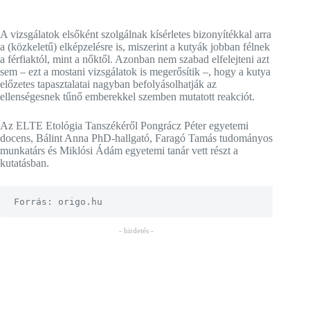
A vizsgálatok elsőként szolgálnak kísérletes bizonyítékkal arra
a (közkeletű) elképzelésre is, miszerint a kutyák jobban félnek
a férfiaktól, mint a nőktől. Azonban nem szabad elfelejteni azt
sem – ezt a mostani vizsgálatok is megerősítik –, hogy
a kutya
előzetes tapasztalatai nagyban befolyásolhatják az
ellenségesnek tűnő emberekkel szemben mutatott reakciót.
Az ELTE Etológia Tanszékéről Pongrácz Péter egyetemi
docens, Bálint Anna PhD-hallgató, Faragó Tamás tudományos
munkatárs és Miklósi Ádám egyetemi tanár vett részt a
kutatásban.
Forrás: origo.hu
- hirdetés -