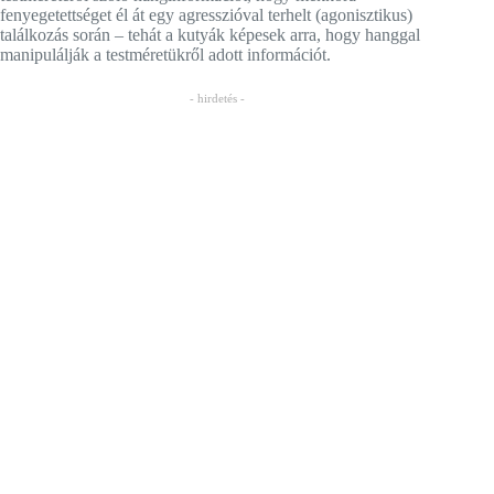
fenyegetettséget él át egy agresszióval terhelt (agonisztikus)
találkozás során – tehát a kutyák képesek arra, hogy hanggal
manipulálják a testméretükről adott információt.
- hirdetés -