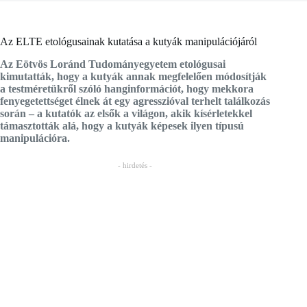
Az ELTE etológusainak kutatása a kutyák manipulációjáról
Az Eötvös Loránd Tudományegyetem etológusai
kimutatták, hogy a kutyák annak megfelelően módosítják
a testméretükről szóló hanginformációt, hogy mekkora
fenyegetettséget élnek át egy agresszióval terhelt találkozás
során – a kutatók az elsők a világon, akik kísérletekkel
támasztották alá, hogy a kutyák képesek ilyen típusú
manipulációra.
- hirdetés -