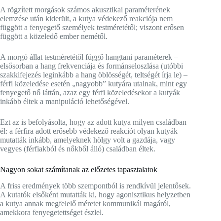
A rögzített morgások számos akusztikai paraméterének
elemzése után kiderült, a kutya védekező reakciója nem
függött a fenyegető személyek testméretétől;
viszont erősen
függött a közeledő ember nemétől.
A morgó állat testméretétől függő hangtani paraméterek –
elsősorban a hang frekvenciája és formánseloszlása (utóbbi
szakkifejezés leginkább a hang öblösségét, teltségét írja le) –
férfi közeledése esetén „nagyobb” kutyára utalnak, mint egy
fenyegető nő láttán, azaz egy férfi közeledésekor a kutyák
inkább éltek a manipuláció lehetőségével.
Ezt az is befolyásolta, hogy az adott kutya milyen családban
él: a férfira adott erősebb védekező reakciót olyan kutyák
mutatták inkább, amelyeknek hölgy volt a gazdája, vagy
vegyes (férfiakból és nőkből álló) családban éltek.
Nagyon sokat számítanak az előzetes tapasztalatok
A friss eredmények több szempontból is rendkívül jelentősek.
A kutatók elsőként mutatták ki, hogy agonisztikus helyzetben
a kutya annak megfelelő méretet kommunikál magáról,
amekkora fenyegetettséget észlel.