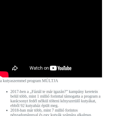
a kutyaszemmel program MÚLTJA
2017-ben a „Fáztál te már igazán?” kampány keretein
belül több, mint 1 millió forinttal támogatta a program a
karácsonyt fedél nélkül tölteni kényszerülő kutyákat,
ebből 92 kutyaház épült meg.
2018-ban már több, mint 7 millió forintos
pénzadománnyal és egy kutyák számára alkalmas