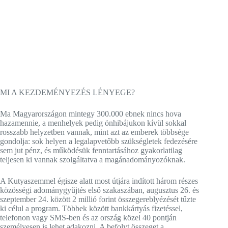
MI A KEZDEMÉNYEZÉS LÉNYEGE?
Ma Magyarországon mintegy 300.000 ebnek nincs hova
hazamennie, a menhelyek pedig önhibájukon kívül sokkal
rosszabb helyzetben vannak, mint azt az emberek többsége
gondolja: sok helyen a legalapvetőbb szükségletek fedezésére
sem jut pénz, és működésük fenntartásához gyakorlatilag
teljesen ki vannak szolgáltatva a magánadományozóknak.
A Kutyaszemmel égisze alatt most útjára indított három részes
közösségi adománygyűjtés első szakaszában, augusztus 26. és
szeptember 24. között 2 millió forint összegereblyézését tűzte
ki célul a program. Többek között bankkártyás fizetéssel,
telefonon vagy SMS-ben és az ország közel 40 pontján
személyesen is lehet adakozni. A befolyt összeget a