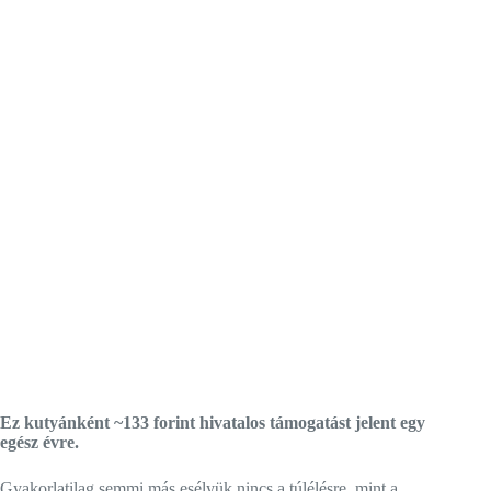
Ez kutyánként ~133 forint hivatalos támogatást jelent egy
egész évre.
Gyakorlatilag semmi más esélyük nincs a túlélésre, mint a