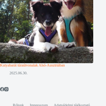
Kutyabarát túraútvonalak Alsó-Ausztriában
2025.06.30.
Rólunk
Impresszum
Adatvédelmi tájékoztató