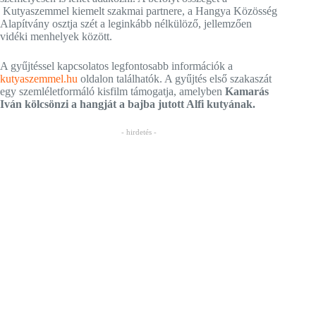
Kutyaszemmel kiemelt szakmai partnere, a Hangya Közösség
Alapítvány osztja szét a leginkább nélkülöző, jellemzően
vidéki menhelyek között.
A gyűjtéssel kapcsolatos legfontosabb információk a
kutyaszemmel.hu
oldalon találhatók. A gyűjtés első szakaszát
egy szemléletformáló kisfilm támogatja, amelyben
Kamarás
Iván kölcsönzi a hangját a bajba jutott Alfi kutyának.
- hirdetés -