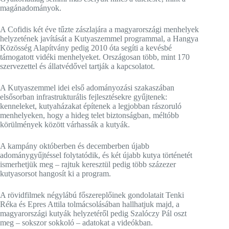
magánadományok.
A Cofidis két éve tűzte zászlajára a magyarországi menhelyek
helyzetének javítását a Kutyaszemmel programmal, a Hangya
Közösség Alapítvány pedig 2010 óta segíti a kevésbé
támogatott vidéki menhelyeket. Országosan több, mint 170
szervezettel és állatvédővel tartják a kapcsolatot.
A Kutyaszemmel idei első adományozási szakaszában
elsősorban infrastrukturális fejlesztésekre gyűjtenek:
kenneleket, kutyaházakat építenek a legjobban rászoruló
menhelyeken, hogy a hideg telet biztonságban, méltóbb
körülmények között várhassák a kutyák.
A kampány októberben és decemberben újabb
adománygyűjtéssel folytatódik, és két újabb kutya történetét
ismerhetjük meg – rajtuk keresztül pedig több százezer
kutyasorsot hangosít ki a program.
A rövidfilmek négylábú főszereplőinek gondolatait Tenki
Réka és Epres Attila tolmácsolásában hallhatjuk majd, a
magyarországi kutyák helyzetéről pedig Szalóczy Pál oszt
meg – sokszor sokkoló – adatokat a videókban.