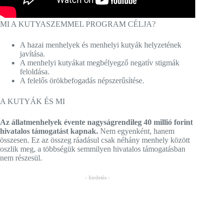
MI A KUTYASZEMMEL PROGRAM CÉLJA?
A hazai menhelyek és menhelyi kutyák helyzetének
javítása.
A menhelyi kutyákat megbélyegző negatív stigmák
feloldása.
A felelős örökbefogadás népszerűsítése.
A KUTYÁK ÉS MI
Az állatmenhelyek évente nagyságrendileg 40 millió forint
hivatalos támogatást kapnak.
Nem egyenként, hanem
összesen. Ez az összeg ráadásul csak néhány menhely között
oszlik meg, a többségük semmilyen hivatalos támogatásban
nem részesül.
- hirdetés -