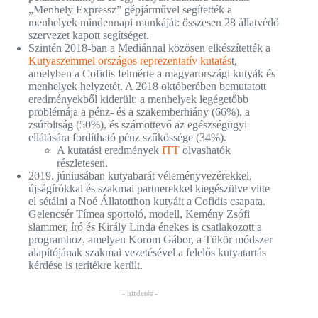
„Menhely Expressz” gépjárművel segítették a
menhelyek mindennapi munkáját: összesen 28 állatvédő
szervezet kapott segítséget.
Szintén 2018-ban a Mediánnal közösen elkészítették a
Kutyaszemmel országos reprezentatív kutatás
t,
amelyben a Cofidis felmérte a magyarországi kutyák és
menhelyek helyzetét. A 2018 októberében bemutatott
eredményekből kiderült: a menhelyek legégetőbb
problémája a pénz- és a szakemberhiány (66%), a
zsúfoltság (50%), és számottevő az egészségügyi
ellátására fordítható pénz szűkössége (34%).
A kutatási eredmények
ITT
olvashatók
részletesen.
2019. júniusában kutyabarát véleményvezérekkel,
újságírókkal és szakmai partnerekkel kiegészülve vitte
el sétálni a Noé Állatotthon kutyáit a Cofidis csapata.
Gelencsér Tímea sportoló, modell, Kemény Zsófi
slammer, író és Király Linda énekes is csatlakozott a
programhoz, amelyen Korom Gábor, a Tükör módszer
alapítójának szakmai vezetésével a felelős kutyatartás
kérdése is terítékre került.
- hirdetés -