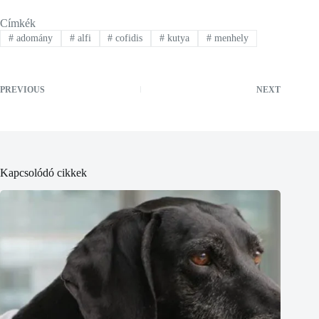
Címkék
#
adomány
#
alfi
#
cofidis
#
kutya
#
menhely
PREVIOUS
NEXT
Kapcsolódó cikkek