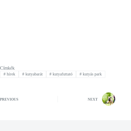
Címkék
#
hírek
#
kutyabarát
#
kutyafuttató
#
kutyás park
PREVIOUS
NEXT