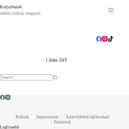
Skip
KutyaSarok
to
content
online kutyás magazin
Címke
DIY
No
results
Rólunk
Impresszum
Adatvédelmi tájékoztató
Partnerek
Legfrissebb