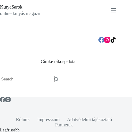
Skip
KutyaSarok
to
content
online kutyás magazin
Címke
rákospalota
No
results
Rólunk
Impresszum
Adatvédelmi tájékoztató
Partnerek
Legfrissebb